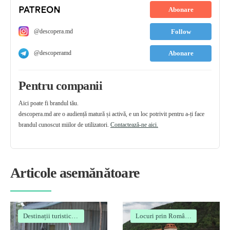
Abonare
@descopera.md
Follow
@descoperamd
Abonare
Pentru companii
Aici poate fi brandul tău.
descopera.md are o audiență matură și activă, e un loc potrivit pentru a-ți face
brandul cunoscut miilor de utilizatori.
Contactează-ne aici.
Articole asemănătoare
Destinații turistice
•
Locuri
Locuri prin România