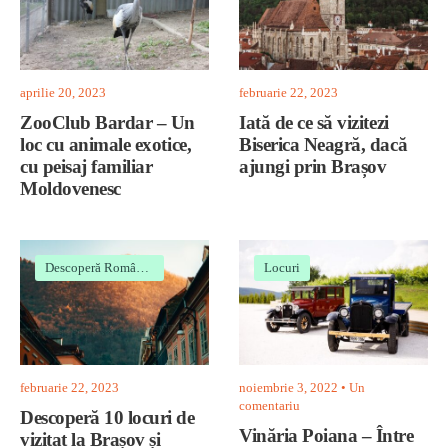
aprilie 20, 2023
februarie 22, 2023
ZooClub Bardar – Un
Iată de ce să vizitezi
loc cu animale exotice,
Biserica Neagră, dacă
cu peisaj familiar
ajungi prin Brașov
Moldovenesc
Descoperă România
•
Locuri prin România
Locuri
februarie 22, 2023
noiembrie 3, 2022
• Un
comentariu
Descoperă 10 locuri de
Vinăria Poiana – Între
vizitat la Brașov și