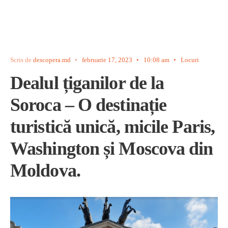
Scris de
descopera.md
•
februarie 17, 2023
•
10:08 am
•
Locuri
Dealul țiganilor de la
Soroca – O destinație
turistică unică, micile Paris,
Washington și Moscova din
Moldova.