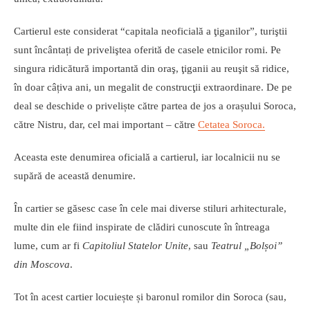
Cartierul este considerat “capitala neoficială a ţiganilor”, turiştii
sunt încântați de priveliştea oferită de casele etnicilor romi. Pe
singura ridicătură importantă din oraş, ţiganii au reuşit să ridice,
în doar câțiva ani, un megalit de construcţii extraordinare. De pe
deal se deschide o priveliște către partea de jos a orașului Soroca,
către Nistru, dar, cel mai important – către
Cetatea Soroca.
Aceasta este denumirea oficială a cartierul, iar localnicii nu se
supără de această denumire.
În cartier se găsesc case în cele mai diverse stiluri arhitecturale,
multe din ele fiind inspirate de clădiri cunoscute în întreaga
lume, cum ar fi
Capitoliul Statelor Unite
, sau
Teatrul „Bolșoi”
din Moscova
.
Tot în acest cartier locuiește și baronul romilor din Soroca (sau,