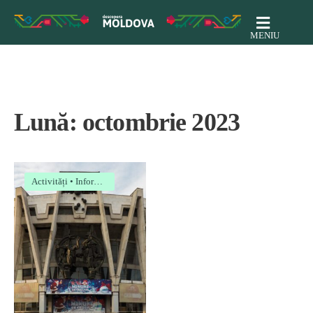
MENIU
Lună:
octombrie 2023
Activități
•
Informații utile
•
Locuri