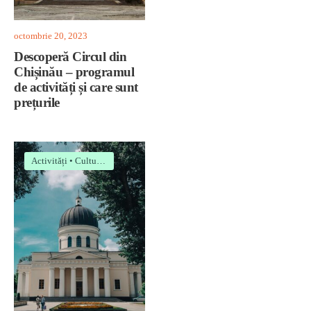
octombrie 20, 2023
Descoperă Circul din
Chișinău – programul
de activități și care sunt
prețurile
Activități
•
Cultură
•
Evenimente
•
Informații utile