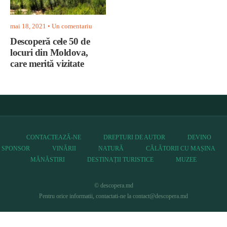
mai 18, 2021
• Un comentariu
Descoperă cele 50 de
locuri din Moldova,
care merită vizitate
CONTACTEAZĂ-NE
DREPTURI DE AUTOR
DEVINO
SPONSOR
VINĂRII
NATURĂ
CĂLĂTORII CU MAȘINA
MĂNĂSTIRI
DESTINAȚII TURISTICE
MUZEE
© descopera.md
Pentru orice informatii, contactati-ne la contact@descopera.md