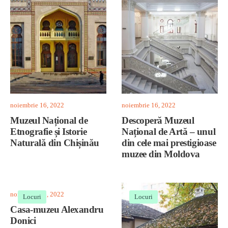
noiembrie 16, 2022
noiembrie 16, 2022
Muzeul Național de
Descoperă Muzeul
Etnografie și Istorie
Național de Artă – unul
Naturală din Chișinău
din cele mai prestigioase
muzee din Moldova
noiembrie 16, 2022
Locuri
Locuri
Casa-muzeu Alexandru
Donici