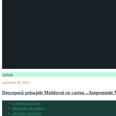
Cultură
noiembrie 30, 2022
Descoperă peisajele Moldovei cu cartea „Amprentele
Contactează-ne
Drepturi de autor
Devino sponsor