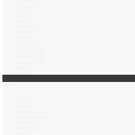
octombrie 2023
august 2023
iulie 2023
mai 2023
aprilie 2023
februarie 2023
noiembrie 2022
iulie 2022
februarie 2022
decembrie 2021
noiembrie 2021
octombrie 2021
septembrie 2021
august 2021
mai 2021
Categorii
Activități
Cazare
Cultură
Descoperă România
Destinații turistice
Evenimente
Informații utile
Locuri