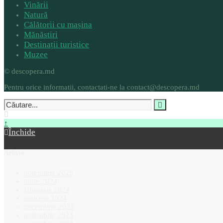
Vinării
Natură
Călătorii cu mașina
Mănăstiri
Destinații turistice
Muzee
© descopera.md
Pentru orice informatii, contactati-ne la contact@descopera.md
↑
Închide
Arhive
noiembrie 2025
iunie 2024
februarie 2024
ianuarie 2024
decembrie 2023
noiembrie 2023