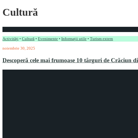
Cultură
Activități
•
Cultură
•
Evenimente
•
Informații utile
•
Turism extern
noiembrie 30, 2025
Descoperă cele mai frumoase 10 târguri de Crăciun 