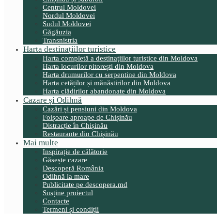
Centrul Moldovei
Nordul Moldovei
Sudul Moldovei
Găgăuzia
Transnistria
Harta destinațiilor turistice
Harta completă a destinațiilor turistice din Moldova
Harta locurilor pitorești din Moldova
Harta drumurilor cu serpentine din Moldova
Harta cetăților și mănăstirilor din Moldova
Harta clădirilor abandonate din Moldova
Cazare și Odihnă
Cazări și pensiuni din Moldova
Foișoare aproape de Chișinău
Distracție în Chișinău
Restaurante din Chișinău
Mai multe
Inspirație de călătorie
Găsește cazare
Descoperă România
Odihnă la mare
Publicitate pe descopera.md
Susține proiectul
Contacte
Termeni și condiții