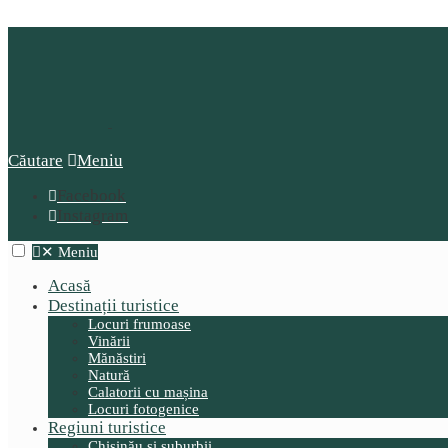
Căutare
Meniu
Facebook
Instagram
✕
Meniu
Acasă
Destinații turistice
Locuri frumoase
Vinării
Mănăstiri
Natură
Calatorii cu mașina
Locuri fotogenice
Regiuni turistice
Chișinău și suburbii