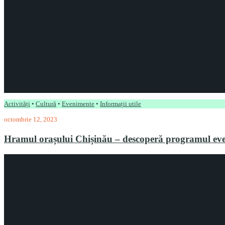
Activități
•
Cultură
•
Evenimente
•
Informații utile
octombrie 12, 2023
Hramul orașului Chișinău – descoperă programul ev