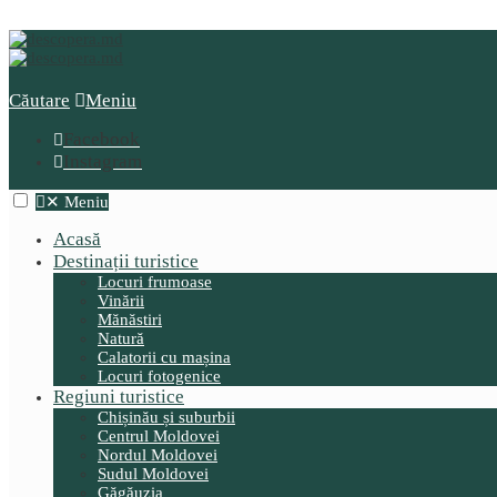
Căutare
Meniu
Facebook
Instagram
✕
Meniu
Acasă
Destinații turistice
Locuri frumoase
Vinării
Mănăstiri
Natură
Calatorii cu mașina
Locuri fotogenice
Regiuni turistice
Chișinău și suburbii
Centrul Moldovei
Nordul Moldovei
Sudul Moldovei
Găgăuzia