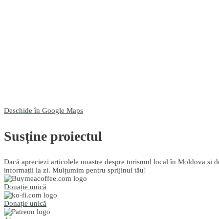
Deschide în Google Maps
Susține proiectul
Dacă apreciezi articolele noastre despre turismul local în Moldova și do
informații la zi. Mulțumim pentru sprijinul tău!
Donație unică
Donație unică