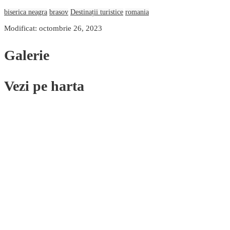
biserica neagra
brasov
Destinații turistice
romania
Modificat: octombrie 26, 2023
Galerie
Vezi pe harta