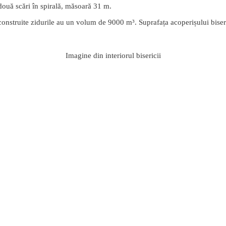
 două scări în spirală, măsoară 31 m.
nt construite zidurile au un volum de 9000 m³. Suprafața acoperișului bi
Imagine din interiorul bisericii