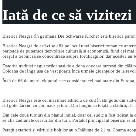
Iată de ce să vizite
Biserica Neagră (în germană Die Schwarze Kirche) este biserica parohia
Biserica Neagră de astăzi se află pe locul unei biserici romanice anterio
perioadă de puternică dezvoltare culturală și economică, fiind cel mai i
orașul a trebuit să se concentreze asupra fortificațiilor, dar acestea au 
Datorită tradiției negustorilor sași de a dona covoare turcești din călăt
Coloana de lângă ușa de vest poartă încă urmele gloanțelor de la revol
Înalt de 66 de metri, clopotul este considerat cel mai mare din Europa
Biserica Neagră este cel mai mare edificiu de cult în stil gotic din su
stil gotic târziu, cu cor, naos și turn. Din lungimea totală a clădirii, 
Din cele două turnuri din planul inițial, doar cel sudic a fost ridicat la
se află cadranele ceasurilor din turn. Portalul principal al bisericii se 
Pereții exteriori și vârfurile bolților au o înălțime de 21 m. Coama aco