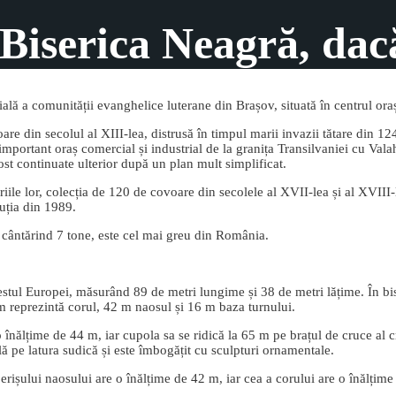
zi Biserica Neagră, da
lă a comunității evanghelice luterane din Brașov, situată în centrul ora
are din secolul al XIII-lea, distrusă în timpul marii invazii tătare din 1
mportant oraș comercial și industrial de la granița Transilvaniei cu Valahi
fost continuate ulterior după un plan mult simplificat.
oriile lor, colecția de 120 de covoare din secolele al XVII-lea și al XVIII
uția din 1989.
, cântărind 7 tone, este cel mai greu din România.
d-estul Europei, măsurând 89 de metri lungime și 38 de metri lățime. În b
31 m reprezintă corul, 42 m naosul și 16 m baza turnului.
 o înălțime de 44 m, iar cupola sa se ridică la 65 m pe brațul de cruce al 
află pe latura sudică și este îmbogățit cu sculpturi ornamentale.
perișului naosului are o înălțime de 42 m, iar cea a corului are o înălți