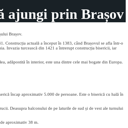
că ajungi prin Brașov
șului Brașov.
241. Construcția actuală a început în 1383, când Brașovul se afla într-o
a. Invazia turcească din 1421 a întrerupt construcția bisericii, iar
-lea, adăpostită în interior, este una dintre cele mai bogate din Europa.
iserică încap aproximativ 5.000 de persoane. Este o biserică cu hală în
crucii. Deasupra balconului de pe laturile de sud și de vest ale turnului
me de aproximativ 38 m.