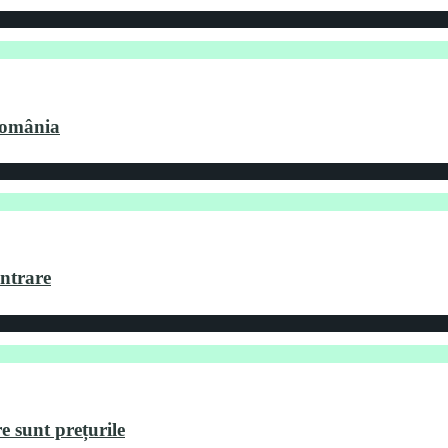
 România
intrare
re sunt prețurile