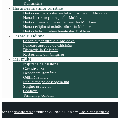
Transnistria
Harta destinațiilor turistice
Harta completă a destinațiilor turistice din Moldova
Harta locurilor pitorești din Moldova
Harta drumurilor cu serpentine din Moldova
Harta cetăților și mănăstirilor din Moldova
Harta clădirilor abandonate din Moldova
Cazare și Odihnă
Cazări și pensiuni din Moldova
Foișoare aproape de Chișinău
Distracție în Chișinău
Restaurante din Chișinău
Mai multe
Inspirație de călătorie
Găsește cazare
Descoperă România
Odihnă la mare
Publicitate pe descopera.md
Susține proiectul
Contacte
Termeni și condiții
Scris de
descopera.md
•
februarie 22, 2023
•
10:09 am
•
Locuri prin România