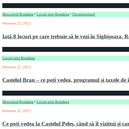
Descoperă România
•
Locuri prin România
•
Uncategorized
februarie 22, 2023
Iată 8 locuri pe care trebuie să le vezi în Sighișoara,
Locuri prin România
februarie 22, 2023
Castelul Bran – ce poți vedea, programul și taxele de 
Descoperă România
•
Locuri prin România
februarie 22, 2023
Ce poți vedea la Castelul Peleș, când să îl vizitezi și ca