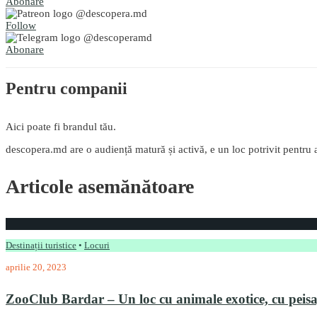
Abonare
@descopera.md
Follow
@descoperamd
Abonare
Pentru companii
Aici poate fi brandul tău.
descopera.md are o audiență matură și activă, e un loc potrivit pentru a
Articole asemănătoare
Destinații turistice
•
Locuri
aprilie 20, 2023
ZooClub Bardar – Un loc cu animale exotice, cu peis