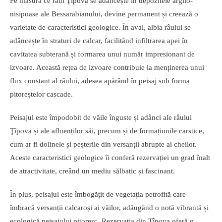
Pe măsură ce râul Ţîpova se adâncește în depozitele argilo-
nisipoase ale Bessarabianului, devine permanent și creează o
varietate de caracteristici geologice. În aval, albia râului se
adâncește în straturi de calcar, facilitând infiltrarea apei în
cavitatea subterană și formarea unui număr impresionant de
izvoare. Această rețea de izvoare contribuie la menținerea unui
flux constant al râului, adesea apărând în peisaj sub forma
pitoreștelor cascade.
Peisajul este împodobit de văile înguste și adânci ale râului
Ţîpova și ale afluenților săi, precum și de formațiunile carstice,
cum ar fi dolinele și peșterile din versanții abrupte ai cheilor.
Aceste caracteristici geologice îi conferă rezervației un grad înalt
de atractivitate, creând un mediu sălbatic și fascinant.
În plus, peisajul este îmbogățit de vegetația petrofită care
îmbracă versanții calcaroși ai văilor, adăugând o notă vibrantă și
ecologică peisajului pitoresc. Rezervația din Ţîpova oferă o