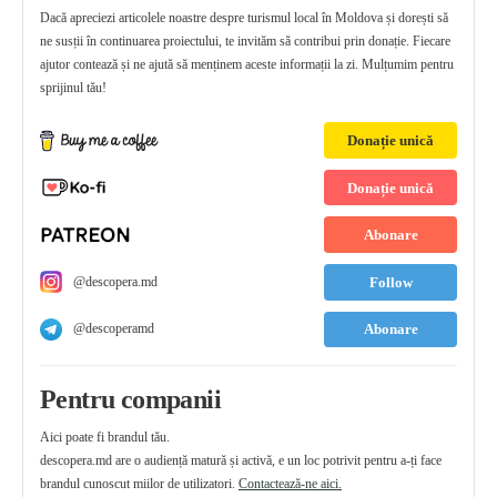
Dacă apreciezi articolele noastre despre turismul local în Moldova și dorești să
ne susții în continuarea proiectului, te invităm să contribui prin donație. Fiecare
ajutor contează și ne ajută să menținem aceste informații la zi. Mulțumim pentru
sprijinul tău!
Donație unică
Donație unică
Abonare
@descopera.md
Follow
@descoperamd
Abonare
Pentru companii
Aici poate fi brandul tău.
descopera.md are o audiență matură și activă, e un loc potrivit pentru a-ți face
brandul cunoscut miilor de utilizatori.
Contactează-ne aici.