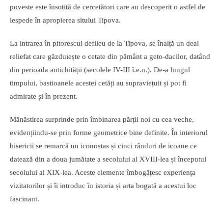
poveste este însoțită de cercetători care au descoperit o astfel de
lespede în apropierea sitului Tipova.
La intrarea în pitorescul defileu de la Tipova, se înalță un deal
reliefat care găzduiește o cetate din pământ a geto-dacilor, datând
din perioada antichității (secolele IV-III î.e.n.). De-a lungul
timpului, bastioanele acestei cetăți au supraviețuit și pot fi
admirate și în prezent.
Mănăstirea surprinde prin îmbinarea părții noi cu cea veche,
evidențiindu-se prin forme geometrice bine definite. În interiorul
bisericii se remarcă un iconostas și cinci rânduri de icoane ce
datează din a doua jumătate a secolului al XVIII-lea și începutul
secolului al XIX-lea. Aceste elemente îmbogățesc experiența
vizitatorilor și îi introduc în istoria și arta bogată a acestui loc
fascinant.