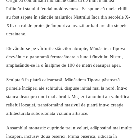
Originea comunității monahale datează de mult înaintea
înființării statului feudal moldovenesc. Se spune că unele chilii
au fost săpate în stâncile malurilor Nistrului încă din secolele X-
XII, cu rol de protecție împotriva invaziilor barbare din stepele
ucrainene.
Elevându-se pe vârfurile stâncilor abrupte, Mănăstirea Tipova
dezvăluie o panoramă fermecătoare a luncii fluviului Nistru,
amplasându-se la o înălțime de 100 de metri deasupra apei.
Sculptată în piatră calcaroasă, Mănăstirea Tipova păstrează
primele încăperi ale schitului, dispuse inițial mai la nord, într-o
stanca deasupra unui mal abrubt. Meșterii anonimi au valorificat
relieful locației, transformând masivul de piatră într-o creație
arhitecturală subordonată viziunii artistice.
Ansamblul monastic cuprinde trei niveluri, adăpostind mai multe
încăperi, inclusiv două biserici. Prima biserică, ridicată în