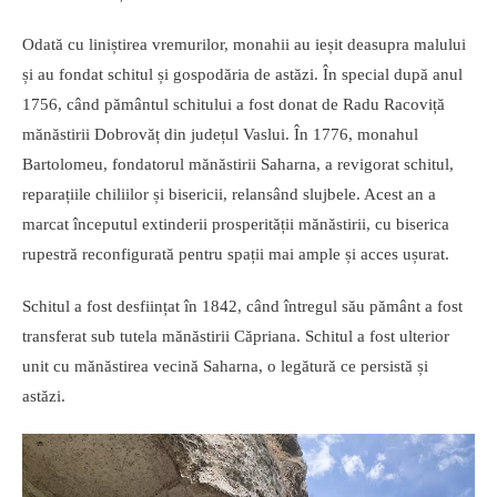
Odată cu liniștirea vremurilor, monahii au ieșit deasupra malului
și au fondat schitul și gospodăria de astăzi. În special după anul
1756, când pământul schitului a fost donat de Radu Racoviță
mănăstirii Dobrovăț din județul Vaslui. În 1776, monahul
Bartolomeu, fondatorul mănăstirii Saharna, a revigorat schitul,
reparațiile chiliilor și bisericii, relansând slujbele. Acest an a
marcat începutul extinderii prosperității mănăstirii, cu biserica
rupestră reconfigurată pentru spații mai ample și acces ușurat.
Schitul a fost desființat în 1842, când întregul său pământ a fost
transferat sub tutela mănăstirii Căpriana. Schitul a fost ulterior
unit cu mănăstirea vecină Saharna, o legătură ce persistă și
astăzi.