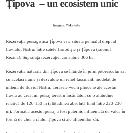
Țîpova – un ecosistem unic
Imagine: Wikipedia
Rezervaţia peisagistică Ţîpova este situată pe malul drept al
fluviului Nistru, între satele Horodişte şi Ţâpova (raionul
Rezina). Suprafaţa rezervaţiei constituie 306 ha.
Rezervația naturală din Ţîpova se întinde în jurul pitorescului sat
cu același nume și dezvăluie un relief fascinant, modelat de
milenii de fluviul Nistru. Terasele vechi pliocene ale acestui
fluviu au creat un peisaj terestru încântător, cu o altitudine
relativă de 120-150 m (altitudinea absolută fiind între 220-230
m). Formația acestui peisaj a fost puternic influențată de valea în
formă de chei a râului Ţîpova și ale afluenților săi.