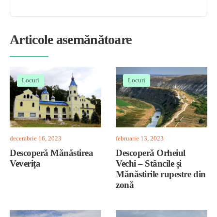
Articole asemănătoare
Locuri
Locuri
decembrie 16, 2023
februarie 13, 2023
Descoperă Mănăstirea
Descoperă Orheiul
Veverița
Vechi – Stâncile și
Mănăstirile rupestre din
zonă