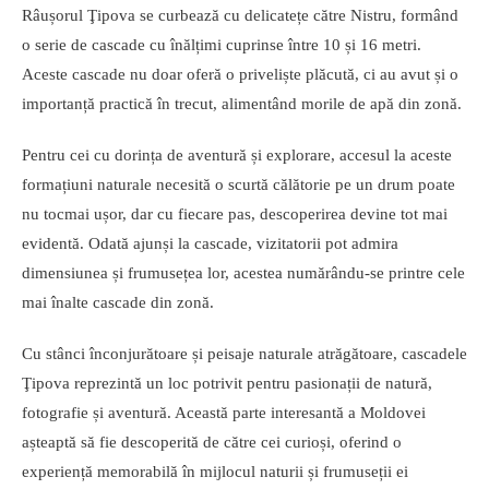
Râușorul Ţipova se curbează cu delicatețe către Nistru, formând
o serie de cascade cu înălțimi cuprinse între 10 și 16 metri.
Aceste cascade nu doar oferă o priveliște plăcută, ci au avut și o
importanță practică în trecut, alimentând morile de apă din zonă.
Pentru cei cu dorința de aventură și explorare, accesul la aceste
formațiuni naturale necesită o scurtă călătorie pe un drum poate
nu tocmai ușor, dar cu fiecare pas, descoperirea devine tot mai
evidentă. Odată ajunși la cascade, vizitatorii pot admira
dimensiunea și frumusețea lor, acestea numărându-se printre cele
mai înalte cascade din zonă.
Cu stânci înconjurătoare și peisaje naturale atrăgătoare, cascadele
Ţipova reprezintă un loc potrivit pentru pasionații de natură,
fotografie și aventură. Această parte interesantă a Moldovei
așteaptă să fie descoperită de către cei curioși, oferind o
experiență memorabilă în mijlocul naturii și frumuseții ei