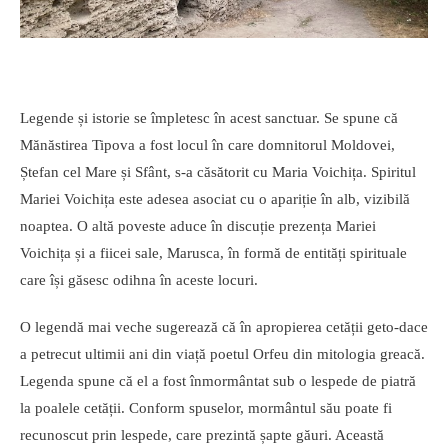
Legende și istorie se împletesc în acest sanctuar. Se spune că
Mănăstirea Tipova a fost locul în care domnitorul Moldovei,
Ștefan cel Mare și Sfânt, s-a căsătorit cu Maria Voichița. Spiritul
Mariei Voichița este adesea asociat cu o apariție în alb, vizibilă
noaptea. O altă poveste aduce în discuție prezența Mariei
Voichița și a fiicei sale, Marusca, în formă de entități spirituale
care își găsesc odihna în aceste locuri.
O legendă mai veche sugerează că în apropierea cetății geto-dace
a petrecut ultimii ani din viață poetul Orfeu din mitologia greacă.
Legenda spune că el a fost înmormântat sub o lespede de piatră
la poalele cetății. Conform spuselor, mormântul său poate fi
recunoscut prin lespede, care prezintă șapte găuri. Această