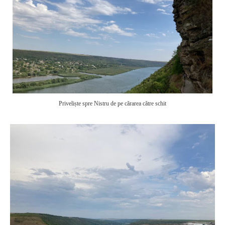
Priveliște spre Nistru de pe cărarea către schit