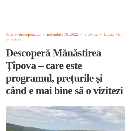
Scris de
descopera.md
•
noiembrie 16, 2022
•
8:09 pm
•
Locuri
• Un
comentariu
Descoperă Mănăstirea
Țîpova – care este
programul, prețurile și
când e mai bine să o vizitezi