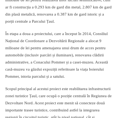
milioane de lei pentru realizarea unor lucrări semnificative, cum
ar fi construcția a 0.293 km de gard din metal, 2.807 km de gard
din plasă metalică, renovarea a 0.387 km de gard istoric și a
porții centrale a Parcului Țaul.
În etapa a doua a proiectului, care a început în 2014, Consiliul
Național de Coordonare a Dezvoltării Regionale a alocat 9
milioane de lei pentru amenajarea unui drum de acces pentru
automobile (inclusiv parcări și iluminare), renovarea clădirii
administrative, a Conacului Pommer și a casei-muzeu. Această
casă-muzeu va găzdui expoziții referitoare la viața boierului
Pommer, istoria parcului și a satului.
Scopul principal al acestui proiect este reabilitarea infrastructurii
zonei turistice Țaul, care ocupă o poziție centrală în Regiunea de
Dezvoltare Nord. Acest proiect este menit să conecteze două
importante trasee turistice, contribuind astfel la integrarea
regiunii în circuitul turistic, atât la nivel național, cât și