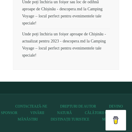
Unde poți închiria un foișor sau loc de odihnă
aproape de Chișinău - descopera.md
la
Camping
Voyage – locul perfect pentru evenimentele tale
speciale!
Unde poți închiria un foișor aproape de Chișinău -
actualizat pentru 2023 - descopera.md
la
Camping
Voyage – locul perfect pentru evenimentele tale
speciale!
CONTACTEAZĂ-NE
DREPTURI DE AUTOR
DEVINO
SPONSOR
VINĂRII
NATURĂ
CĂLĂTORII CU MAȘINA
MĂNĂSTIRI
DESTINAȚII TURISTICE
MUZEE