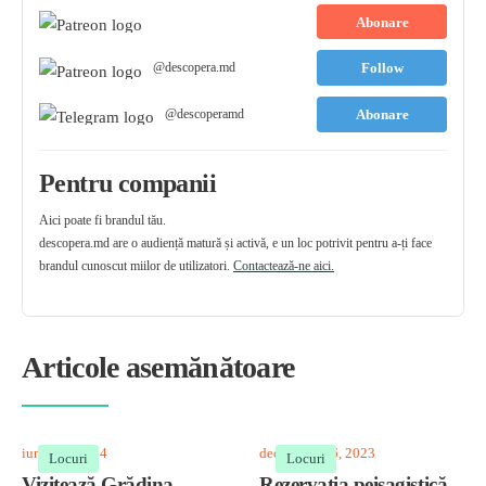
Abonare
@descopera.md
Follow
@descoperamd
Abonare
Pentru companii
Aici poate fi brandul tău.
descopera.md are o audiență matură și activă, e un loc potrivit pentru a-ți face
brandul cunoscut miilor de utilizatori.
Contactează-ne aici.
Articole asemănătoare
iunie 28, 2024
decembrie 16, 2023
Locuri
Locuri
Vizitează Grădina
Rezervația peisagistică