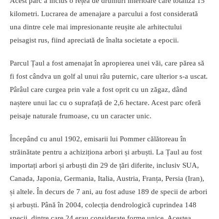
Acest parc a inclus o rețea de drumuri interioare care totaliza 15
kilometri. Lucrarea de amenajare a parcului a fost considerată
una dintre cele mai impresionante reușite ale arhitectului
peisagist rus, fiind apreciată de înalta societate a epocii.
Parcul Țaul a fost amenajat în apropierea unei văi, care părea să
fi fost cândva un golf al unui râu puternic, care ulterior s-a uscat.
Pârâul care curgea prin vale a fost oprit cu un zăgaz, dând
naștere unui lac cu o suprafață de 2,6 hectare. Acest parc oferă
peisaje naturale frumoase, cu un caracter unic.
Începând cu anul 1902, emisarii lui Pommer călătoreau în
străinătate pentru a achiziționa arbori și arbuști. La Țaul au fost
importați arbori și arbuști din 29 de țări diferite, inclusiv SUA,
Canada, Japonia, Germania, Italia, Austria, Franța, Persia (Iran),
și altele. În decurs de 7 ani, au fost aduse 189 de specii de arbori
și arbuști. Până în 2004, colecția dendrologică cuprindea 148
specii, dintre care 24 erau considerate forme unice. Acestea