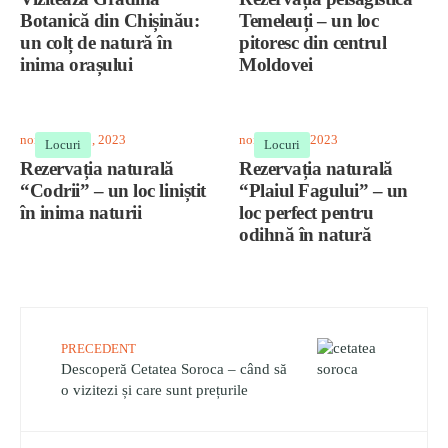
Botanică din Chișinău:
Temeleuți – un loc
un colț de natură în
pitoresc din centrul
inima orașului
Moldovei
noiembrie 25, 2023
noiembrie 3, 2023
Locuri
Locuri
Rezervația naturală
Rezervația naturală
“Codrii” – un loc liniștit
“Plaiul Fagului” – un
în inima naturii
loc perfect pentru
odihnă în natură
PRECEDENT
Descoperă Cetatea Soroca – când să
o vizitezi și care sunt prețurile