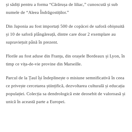
și sădiți pentru a forma “Cărărușa de liliac,” cunoscută și sub
numele de “Aleea Îndrăgostiților.”
Din Japonia au fost importați 500 de copăcei de saforă obișnuită
și 10 de saforă plângăreață, dintre care doar 2 exemplare au
supraviețuit până în prezent.
Florile au fost aduse din Franța, din orașele Bordeaux și Lyon, în
timp ce vița-de-vie provine din Marseille.
Parcul de la Țaul își îndeplinește o misiune semnificativă în ceea
ce privește cercetarea științifică, dezvoltarea culturală și educația
populației. Colecția sa dendrologică este deosebit de valoroasă și
unică în această parte a Europei.