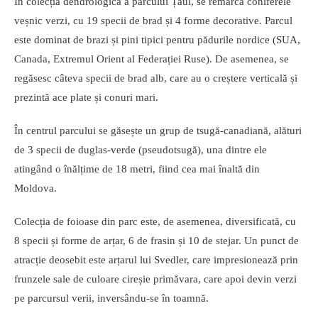
În colecția dendrologică a parcului Țaul, se remarcă coniferele
veșnic verzi, cu 19 specii de brad și 4 forme decorative. Parcul
este dominat de brazi și pini tipici pentru pădurile nordice (SUA,
Canada, Extremul Orient al Federației Ruse). De asemenea, se
regăsesc câteva specii de brad alb, care au o creștere verticală și
prezintă ace plate și conuri mari.
În centrul parcului se găsește un grup de tsugă-canadiană, alături
de 3 specii de duglas-verde (pseudotsugă), una dintre ele
atingând o înălțime de 18 metri, fiind cea mai înaltă din
Moldova.
Colecția de foioase din parc este, de asemenea, diversificată, cu
8 specii și forme de arțar, 6 de frasin și 10 de stejar. Un punct de
atracție deosebit este arțarul lui Svedler, care impresionează prin
frunzele sale de culoare cireșie primăvara, care apoi devin verzi
pe parcursul verii, inversându-se în toamnă.