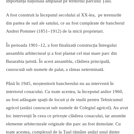
importanță națională amplasat pe teritoriul parcului Țaul.
A fost construit la începutul secolului al XX-lea, pe terenurile
din partea de sud ale satului, ce au fost cumpărate de bancherul
Andrei Pommer (1851–1912) de la micii proprietari.
În perioada 1901–12, a fost finalizată construcția întregului
ansamblu arhitectural și a fost plantat cel mai mare parc din
Basarabia țaristă. În acest ansamblu, clădirea principală,
cunoscută sub numele de palat, a rămas neterminată.
Până în 1945, moștenitorii bancherului nu au intervenit în
interiorul conacului. Cu toate acestea, la începutul anilor 1960,
au fost adăugate spații de locuit și de studii pentru Tehnicumul
agricol (astăzi cunoscut sub numele de Colegiul agricol). Au avut
loc intervenții în ceea ce privește clădirea conacului, iar anumite
elemente arhitecturale originale din parc au fost demolate. Cu
toate acestea, complexul de la Țaul rămâne astăzi unul dintre