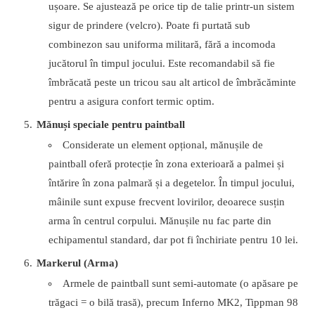
ușoare. Se ajustează pe orice tip de talie printr-un sistem
sigur de prindere (velcro). Poate fi purtată sub
combinezon sau uniforma militară, fără a incomoda
jucătorul în timpul jocului. Este recomandabil să fie
îmbrăcată peste un tricou sau alt articol de îmbrăcăminte
pentru a asigura confort termic optim.
Mănuși speciale pentru paintball
Considerate un element opțional, mănușile de
paintball oferă protecție în zona exterioară a palmei și
întărire în zona palmară și a degetelor. În timpul jocului,
mâinile sunt expuse frecvent lovirilor, deoarece susțin
arma în centrul corpului. Mănușile nu fac parte din
echipamentul standard, dar pot fi închiriate pentru 10 lei.
Markerul (Arma)
Armele de paintball sunt semi-automate (o apăsare pe
trăgaci = o bilă trasă), precum Inferno MK2, Tippman 98