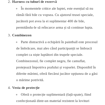
Harness cu tuburi de rezervă
În momentele critice ale luptei, este esențial să nu
rămâi fără bile cu vopsea. Cu ajutorul trusei speciale,
jucătorii pot avea la ei suplimentar 400 de bile,
permitându-le să reîncarce arma și să continue lupta.
Combinezon
Parte distractivă a echipării în paintball este procesul
de îmbrăcare, mai ales când participanții se îmbracă
complet ca niște luptători din trupele speciale.
Combinezonul, fie complet negru, fie camuflat,
protejează împotriva prafului și vopselei. Disponibil în
diferite mărimi, oferă fiecărui jucător opțiunea de a găsi
o mărime potrivită.
Vesta de protecție
Oferă o protecție suplimentară (față-spate), fiind
confecționată dintr-un material rezistent la lovituri