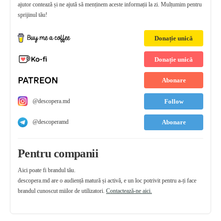
ajutor contează și ne ajută să menținem aceste informații la zi. Mulțumim pentru
sprijinul tău!
Donație unică
Donație unică
Abonare
@descopera.md
Follow
@descoperamd
Abonare
Pentru companii
Aici poate fi brandul tău.
descopera.md are o audiență matură și activă, e un loc potrivit pentru a-ți face
brandul cunoscut miilor de utilizatori.
Contactează-ne aici.