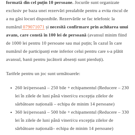
formată din cel puțin 10 persoane.
Jocurile sunt organizate
exclusiv pe baza unei rezervări prealabile pentru a evita riscul de
a nu găsi locuri disponibile. Rezervările se fac telefonic la
numărul
079071071
și
necesită confirmare prin achitarea unui
avans, care constă în 100 lei de persoană
(avansul minim fiind
de 1000 lei pentru 10 persoane sau mai puțin; în cazul în care
numărul de participanți este inferior celui pentru care s-a plătit
avansul, banii pentru jucătorii absenți sunt pierduți).
Tarifele pentru un joc sunt următoarele:
260 lei/persoană – 250 bile + echipamentul (Reducere – 230
lei în zilele de luni până vineri/cu excepția zilelor de
sărbătoare națională – echipa de minim 14 persoane)
360 lei/persoană – 500 bile + echipamentul (Reducere – 330
lei în zilele de luni până vineri/cu excepția zilelor de
sărbătoare națională– echipa de minim 14 persoane)