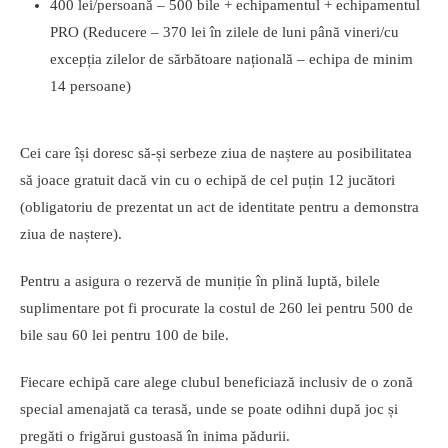
400 lei/persoană – 500 bile + echipamentul + echipamentul
PRO (Reducere – 370 lei în zilele de luni până vineri/cu
excepția zilelor de sărbătoare națională – echipa de minim
14 persoane)
Cei care își doresc să-și serbeze ziua de naștere au posibilitatea
să joace gratuit dacă vin cu o echipă de cel puțin 12 jucători
(obligatoriu de prezentat un act de identitate pentru a demonstra
ziua de naștere).
Pentru a asigura o rezervă de muniție în plină luptă, bilele
suplimentare pot fi procurate la costul de 260 lei pentru 500 de
bile sau 60 lei pentru 100 de bile.
Fiecare echipă care alege clubul beneficiază inclusiv de o zonă
special amenajată ca terasă, unde se poate odihni după joc și
pregăti o frigărui gustoasă în inima pădurii.