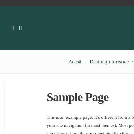
Acasă
Destinații turistice
Sample Page
This is an example page. It’s different from a 
your site navigation (in most themes). Most pe
site visitors. It might say something like this: