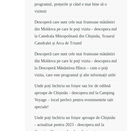
programul, prețurile și când e mai bine să o
vizitezi
Descoperă care sunt cele mai frumoase mănăstiri
din Moldova pe care le poți vizita - descopera.md
la
Catedrala Mitropolitană din Chișinău, Scuarul
Catedralei și Arca de Triumf
Descoperă care sunt cele mai frumoase mănăstiri
din Moldova pe care le poți vizita - descopera.md
la
Descoperă Mănăstirea Hîncu – cum o poți
vizita, care este programul și alte informații utile
Unde poți închiria un foișor sau loc de odihnă
aproape de Chișinău - descopera.md
la
Camping
Voyage – locul perfect pentru evenimentele tale
speciale!
Unde poți închiria un foișor aproape de Chișinău
- actualizat pentru 2023 - descopera.md
la