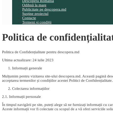
Descoperă România
Odihnă la mare
Publicitate pe descopera.md
Susține proiectul
Contacte
Termeni și condiții
Politica de confidențialita
Politica de Confidențialitate pentru descopera.md
Ultima actualizare: 24 iulie 2023
Informații generale
Mulțumim pentru vizitarea site-ului descopera.md. Această pagină descri
acceptarea termenilor și condițiilor acestei Politici de Confidențialitate.
Colectarea informațiilor
2.1. Informații personale
În timpul navigării pe site, puteți alege să ne furnizați informații cu 
Aceste informații vor fi colectate cu scopul de a vă oferi serviciile solic