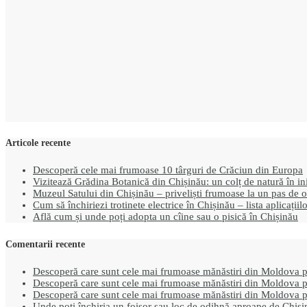
Articole recente
Descoperă cele mai frumoase 10 târguri de Crăciun din Europa
Vizitează Grădina Botanică din Chișinău: un colț de natură în in
Muzeul Satului din Chișinău – priveliști frumoase la un pas de o
Cum să închiriezi trotinete electrice în Chișinău – lista aplicațiil
Află cum și unde poți adopta un cîine sau o pisică în Chișinău
Comentarii recente
Descoperă care sunt cele mai frumoase mănăstiri din Moldova pe
Descoperă care sunt cele mai frumoase mănăstiri din Moldova pe
Descoperă care sunt cele mai frumoase mănăstiri din Moldova pe
Unde poți închiria un foișor sau loc de odihnă aproape de Chiș