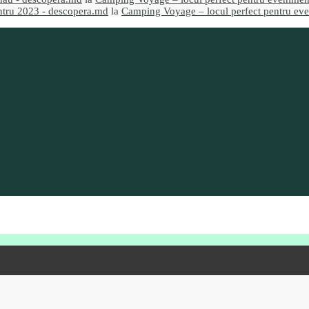
entru 2023 - descopera.md
la
Camping Voyage – locul perfect pentru even