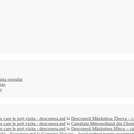
ima orașului
raș
or
 care le poți vizita - descopera.md
la
Descoperă Mănăstirea Țîpova – car
 care le poți vizita - descopera.md
la
Catedrala Mitropolitană din Chiși
 care le poți vizita - descopera.md
la
Descoperă Mănăstirea Hîncu – cum o
inău - descopera.md
la
Camping Voyage – locul perfect pentru evenimente