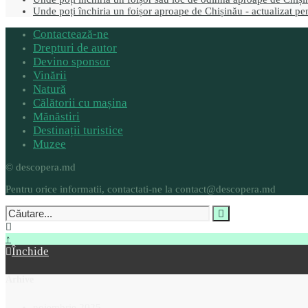
Unde poți închiria un foișor aproape de Chișinău - actualizat p
Contactează-ne
Drepturi de autor
Devino sponsor
Vinării
Natură
Călătorii cu mașina
Mănăstiri
Destinații turistice
Muzee
© descopera.md
Pentru orice informatii, contactati-ne la contact@descopera.md
↑
Închide
Arhive
noiembrie 2025