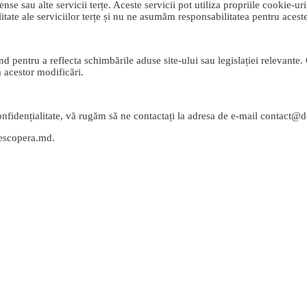
e sau alte servicii terțe. Aceste servicii pot utiliza propriile cookie-ur
itate ale serviciilor terțe și nu ne asumăm responsabilitatea pentru acest
nd pentru a reflecta schimbările aduse site-ului sau legislației relevante. 
 acestor modificări.
 Confidențialitate, vă rugăm să ne contactați la adresa de e-mail contact
descopera.md.