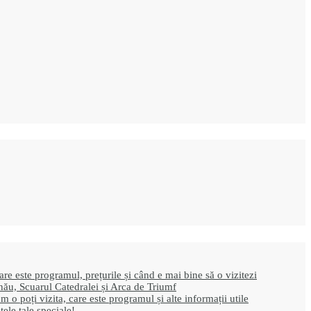
e este programul, prețurile și când e mai bine să o vizitezi
nău, Scuarul Catedralei și Arca de Triumf
 poți vizita, care este programul și alte informații utile
le tale speciale!