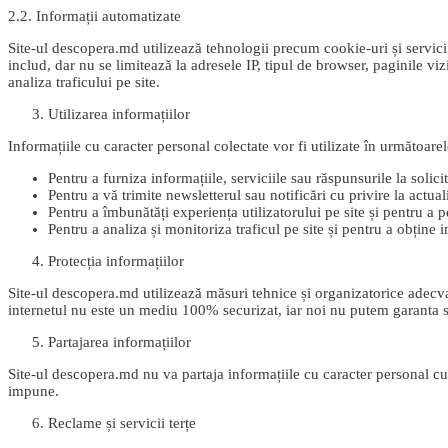
2.2. Informații automatizate
Site-ul descopera.md utilizează tehnologii precum cookie-uri și servicii
includ, dar nu se limitează la adresele IP, tipul de browser, paginile vizi
analiza traficului pe site.
Utilizarea informațiilor
Informațiile cu caracter personal colectate vor fi utilizate în următoare
Pentru a furniza informațiile, serviciile sau răspunsurile la solic
Pentru a vă trimite newsletterul sau notificări cu privire la actuali
Pentru a îmbunătăți experiența utilizatorului pe site și pentru a p
Pentru a analiza și monitoriza traficul pe site și pentru a obține in
Protecția informațiilor
Site-ul descopera.md utilizează măsuri tehnice și organizatorice adecvat
internetul nu este un mediu 100% securizat, iar noi nu putem garanta se
Partajarea informațiilor
Site-ul descopera.md nu va partaja informațiile cu caracter personal cu te
impune.
Reclame și servicii terțe