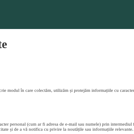
te
e modul în care colectăm, utilizăm și protejăm informațiile cu caracter 
caracter personal (cum ar fi adresa de e-mail sau numele) prin intermediul
itate și de a vă notifica cu privire la noutățile sau informațiile relevante.