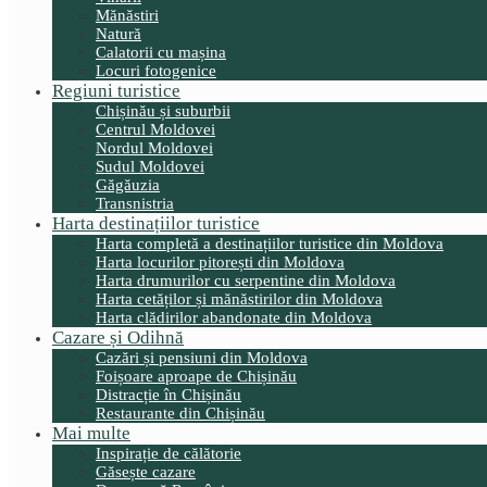
Mănăstiri
Natură
Calatorii cu mașina
Locuri fotogenice
Regiuni turistice
Chișinău și suburbii
Centrul Moldovei
Nordul Moldovei
Sudul Moldovei
Găgăuzia
Transnistria
Harta destinațiilor turistice
Harta completă a destinațiilor turistice din Moldova
Harta locurilor pitorești din Moldova
Harta drumurilor cu serpentine din Moldova
Harta cetăților și mănăstirilor din Moldova
Harta clădirilor abandonate din Moldova
Cazare și Odihnă
Cazări și pensiuni din Moldova
Foișoare aproape de Chișinău
Distracție în Chișinău
Restaurante din Chișinău
Mai multe
Inspirație de călătorie
Găsește cazare