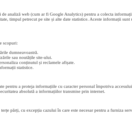
 de analiză web (cum ar fi Google Analytics) pentru a colecta informații a
tate, timpul petrecut pe site și alte date statistice. Aceste informații sunt
le scopuri:
itările dumneavoastră.
zările sau noutățile site-ului.
ersonaliza conținutul și reclamele afișate.
formații statistice.
e pentru a proteja informațiile cu caracter personal împotriva accesului n
curitatea absolută a informațiilor transmise prin internet.
rțe părți, cu excepția cazului în care este necesar pentru a furniza servic