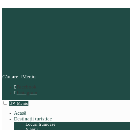
Căutare
Meniu
Facebook
Instagram
✕
Meniu
Acasă
Destinații turistice
Locuri frumoase
Vinării