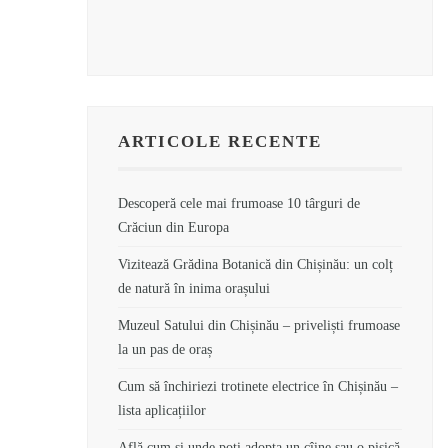
ARTICOLE RECENTE
Descoperă cele mai frumoase 10 târguri de
Crăciun din Europa
Vizitează Grădina Botanică din Chișinău: un colț
de natură în inima orașului
Muzeul Satului din Chișinău – priveliști frumoase
la un pas de oraș
Cum să închiriezi trotinete electrice în Chișinău –
lista aplicațiilor
Află cum și unde poți adopta un cîine sau o pisică