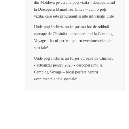
din Moldova pe care le poți vizita - descopera.md
la
Descoperă Mănăstirea Hîncu – cum o poți
vizita, care este programul și alte informații utile
Unde poți închiria un foișor sau loc de odihnă
aproape de Chișinău - descopera.md
la
Camping
Voyage – locul perfect pentru evenimentele tale
speciale!
Unde poți închiria un foișor aproape de Chișinău
- actualizat pentru 2023 - descopera.md
la
Camping Voyage – locul perfect pentru
evenimentele tale speciale!