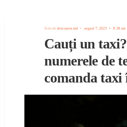
Scris de
descopera.md
•
august 7, 2023
•
8:38 am
Cauți un taxi? 
numerele de te
comanda taxi 