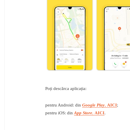
Poți descărca aplicația:
pentru Android: din
Google Play
,
AICI
;
pentru iOS: din
App Store
,
AICI
.