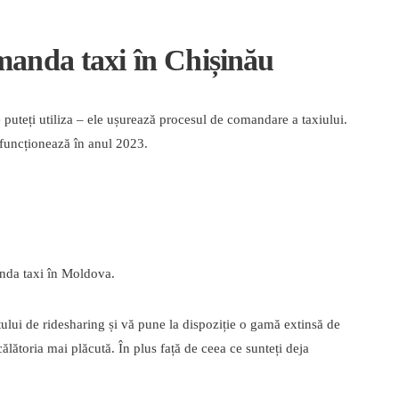
omanda taxi în Chișinău
e puteți utiliza – ele ușurează procesul de comandare a taxiului.
re funcționează în anul 2023.
anda taxi în Moldova.
ului de ridesharing și vă pune la dispoziție o gamă extinsă de
călătoria mai plăcută. În plus față de ceea ce sunteți deja