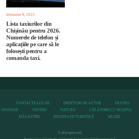
februarie 8, 2023
Lista taxiurilor din
Chișinău pentru 2026.
Numerele de telefon și
aplicațiile pe care să le
folosești pentru a
comanda taxi.
CONTACTEAZĂ-NE
DREPTURI DE AUTOR
DEVINO
SPONSOR
VINĂRII
NATURĂ
CĂLĂTORII CU MAȘINA
MĂNĂSTIRI
DESTINAȚII TURISTICE
MUZEE
© descopera.md