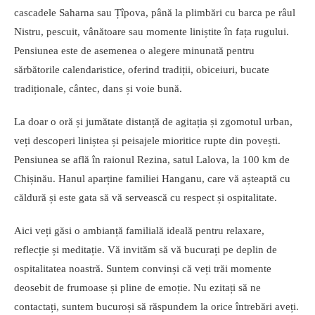
cascadele Saharna sau Țîpova, până la plimbări cu barca pe râul
Nistru, pescuit, vânătoare sau momente liniștite în fața rugului.
Pensiunea este de asemenea o alegere minunată pentru
sărbătorile calendaristice, oferind tradiții, obiceiuri, bucate
tradiționale, cântec, dans și voie bună.
La doar o oră și jumătate distanță de agitația și zgomotul urban,
veți descoperi liniștea și peisajele mioritice rupte din povești.
Pensiunea se află în raionul Rezina, satul Lalova, la 100 km de
Chișinău. Hanul aparține familiei Hanganu, care vă așteaptă cu
căldură și este gata să vă servească cu respect și ospitalitate.
Aici veți găsi o ambianță familială ideală pentru relaxare,
reflecție și meditație. Vă invităm să vă bucurați pe deplin de
ospitalitatea noastră. Suntem convinși că veți trăi momente
deosebit de frumoase și pline de emoție. Nu ezitați să ne
contactați, suntem bucuroși să răspundem la orice întrebări aveți.