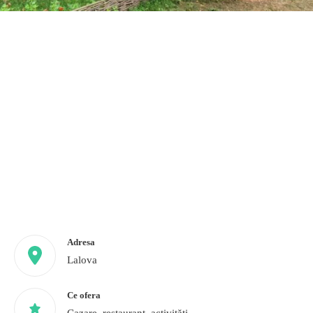
Adresa
Lalova
Ce ofera
Cazare, restaurant, activități