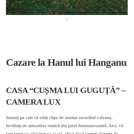
Cazare la Hanul lui Hanganu
CASA “CUȘMA LUI GUGUȚĂ” –
CAMERA LUX
Sunteți pe cale să trăiți clipe de neuitat savurând cafeaua,
învăluiți de atmosfera rustică din jurul dumneavoastră. Aici, vă
veți simți cu adevărat ca acasă, chiar dacă sunteți departe de