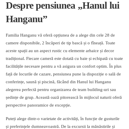
Despre pensiunea „Hanul lui
Hanganu”
Familia Hanganu vă oferă opțiunea de a alege din cele 28 de
camere disponibile, 2 încăperi de tip bască și o fîneață. Toate
aceste spații au un aspect rustic cu elemente arhaice și decor
tradițional. Fiecare cameră este dotată cu baie și echipată cu toate
facilitățile necesare pentru a vă asigura un confort optim. În plus
față de locurile de cazare, pensiunea pune la dispoziție o sală de
conferințe, saună și piscină, făcând din Hanul lui Hanganu
alegerea perfectă pentru organizarea de team building-uri sau
ședințe de grup. Această oază pitorească în mijlocul naturii oferă
perspective panoramice de excepție.
Puteți alege dintr-o varietate de activități, în funcție de gusturile
și preferințele dumneavoastră. De la excursii la mănăstirile și