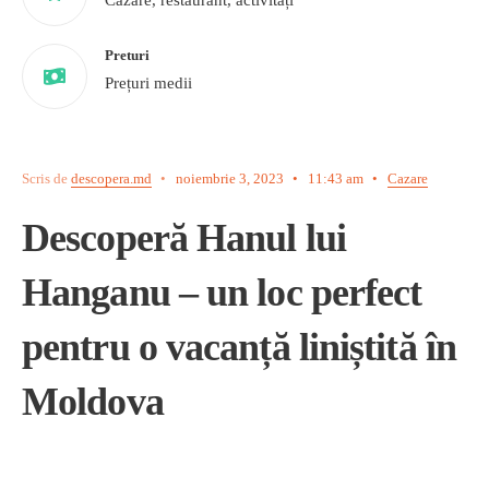
Preturi
Prețuri medii
Scris de
descopera.md
•
noiembrie 3, 2023
•
11:43 am
•
Cazare
Descoperă Hanul lui
Hanganu – un loc perfect
pentru o vacanță liniștită în
Moldova