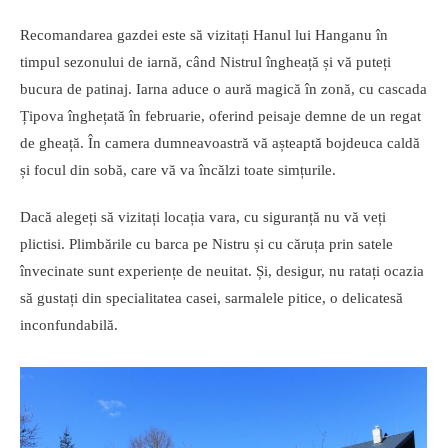
Recomandarea gazdei este să vizitați Hanul lui Hanganu în
timpul sezonului de iarnă, când Nistrul îngheață și vă puteți
bucura de patinaj. Iarna aduce o aură magică în zonă, cu cascada
Țipova înghețată în februarie, oferind peisaje demne de un regat
de gheață. În camera dumneavoastră vă așteaptă bojdeuca caldă
și focul din sobă, care vă va încălzi toate simțurile.
Dacă alegeți să vizitați locația vara, cu siguranță nu vă veți
plictisi. Plimbările cu barca pe Nistru și cu căruța prin satele
învecinate sunt experiențe de neuitat. Și, desigur, nu ratați ocazia
să gustați din specialitatea casei, sarmalele pitice, o delicatesă
inconfundabilă.