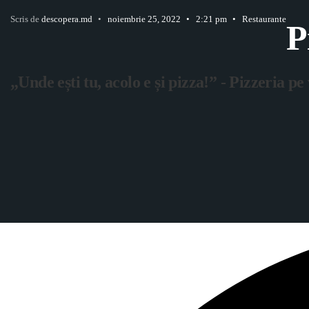
Scris de
descopera.md
•
noiembrie 25, 2022
•
2:21 pm
•
Restaurante
P
„Unde ești tu, acolo e și pizza!” - Pizzeria pe