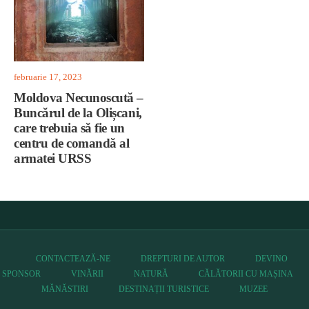
februarie 17, 2023
Moldova Necunoscută –
Buncărul de la Olișcani,
care trebuia să fie un
centru de comandă al
armatei URSS
CONTACTEAZĂ-NE
DREPTURI DE AUTOR
DEVINO
SPONSOR
VINĂRII
NATURĂ
CĂLĂTORII CU MAȘINA
MĂNĂSTIRI
DESTINAȚII TURISTICE
MUZEE