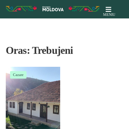
MENIU
Oras:
Trebujeni
Cazare