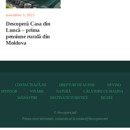
noiembrie 3, 2023
Descoperă Casa din
Luncă – prima
pensiune rurală din
Moldova
CONTACTEAZĂ-NE
DREPTURI DE AUTOR
DEVINO
SPONSOR
VINĂRII
NATURĂ
CĂLĂTORII CU MAȘINA
MĂNĂSTIRI
DESTINAȚII TURISTICE
MUZEE
© descopera.md
Pentru orice informatii, contactati-ne la contact@descopera.md