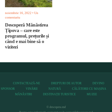
noiembrie 16, 2022
• Un
comentariu
Descoperă Mănăstirea
Țîpova – care este
programul, prețurile și
când e mai bine să o
vizitezi
CONTACTEAZĂ-NE
DREPTURI DE AUTOR
DEVINO
SPONSOR
VINĂRII
NATURĂ
CĂLĂTORII CU MAȘINA
MĂNĂSTIRI
DESTINAȚII TURISTICE
MUZEE
© descopera.md