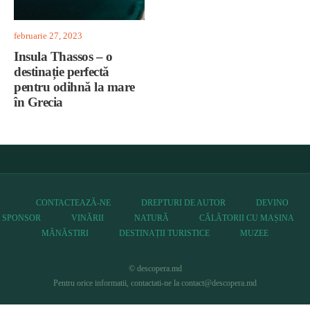
februarie 27, 2023
Insula Thassos – o
destinație perfectă
pentru odihnă la mare
în Grecia
CONTACTEAZĂ-NE
DREPTURI DE AUTOR
DEVINO
SPONSOR
VINĂRII
NATURĂ
CĂLĂTORII CU MAȘINA
MĂNĂSTIRI
DESTINAȚII TURISTICE
MUZEE
© descopera.md
Pentru orice informatii, contactati-ne la contact@descopera.md