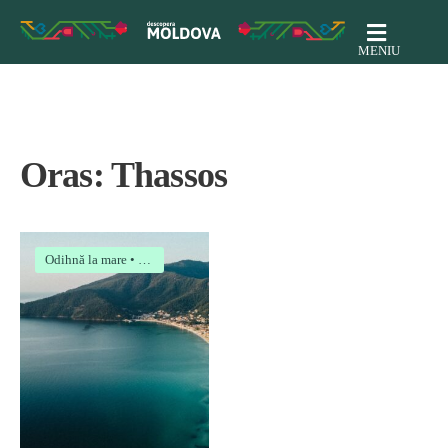
MENIU
Oras:
Thassos
Odihnă la mare
•
Odihnă la mare în Grecia