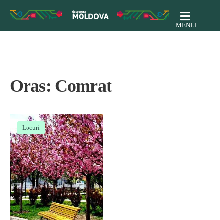
MENIU
Oras:
Comrat
Locuri