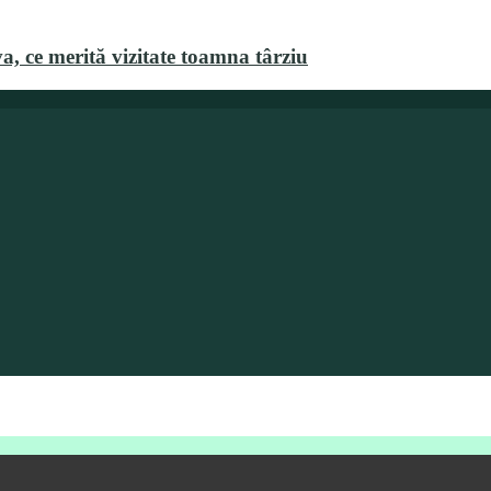
, ce merită vizitate toamna târziu