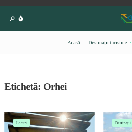
Acasă
Destinații turistice
Etichetă:
Orhei
Locuri
Destinații 