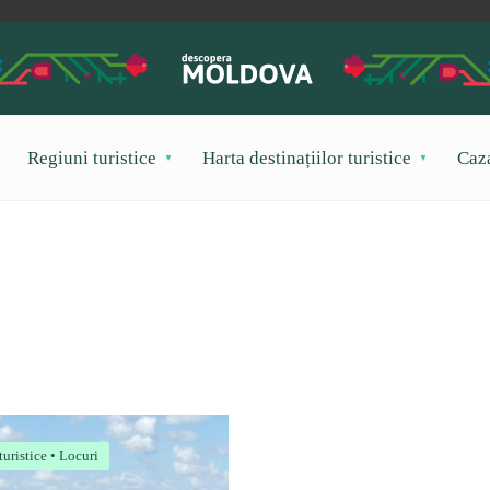
Regiuni turistice
Harta destinațiilor turistice
Caz
turistice
•
Locuri