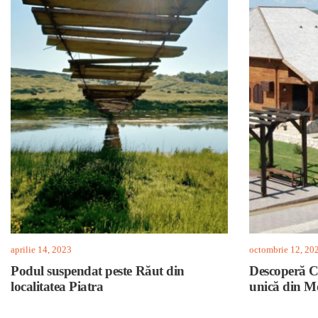
aprilie 14, 2023
octombrie 12, 20
Podul suspendat peste Răut din
Descoperă Ch
localitatea Piatra
unică din M