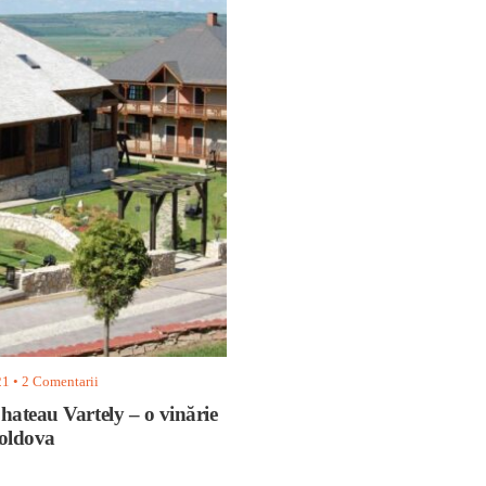
21
• 2 Comentarii
ateau Vartely – o vinărie
oldova