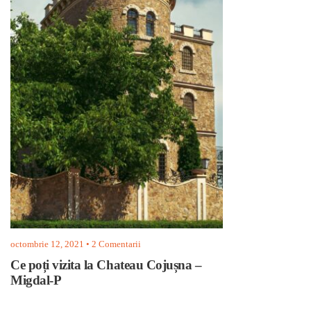
octombrie 12, 2021
• 2 Comentarii
Ce poți vizita la Chateau Cojușna –
Migdal-P