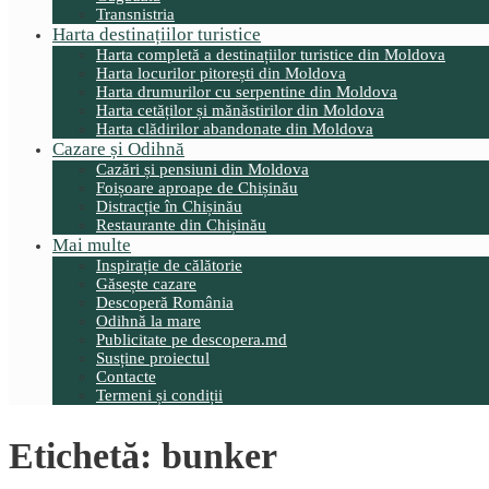
Transnistria
Harta destinațiilor turistice
Harta completă a destinațiilor turistice din Moldova
Harta locurilor pitorești din Moldova
Harta drumurilor cu serpentine din Moldova
Harta cetăților și mănăstirilor din Moldova
Harta clădirilor abandonate din Moldova
Cazare și Odihnă
Cazări și pensiuni din Moldova
Foișoare aproape de Chișinău
Distracție în Chișinău
Restaurante din Chișinău
Mai multe
Inspirație de călătorie
Găsește cazare
Descoperă România
Odihnă la mare
Publicitate pe descopera.md
Susține proiectul
Contacte
Termeni și condiții
Etichetă:
bunker