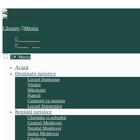
Căutare
Meniu
Facebook
Instagram
✕
Meniu
Acasă
Destinații turistice
Locuri frumoase
Vinării
Mănăstiri
Natură
Calatorii cu mașina
Locuri fotogenice
Regiuni turistice
Chișinău și suburbii
Centrul Moldovei
Nordul Moldovei
Sudul Moldovei
Găgăuzia