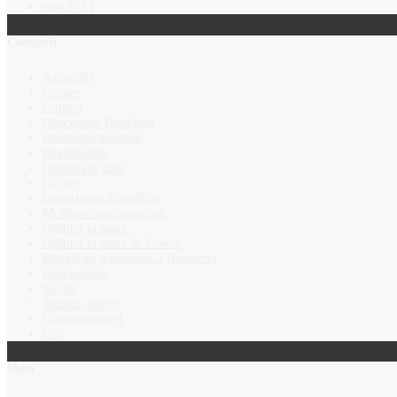
mai 2021
Categorii
Activități
Cazare
Cultură
Descoperă România
Destinații turistice
Evenimente
Informații utile
Locuri
Locuri prin România
Moldova necunoscută
Odihnă la mare
Odihnă la mare în Grecia
Reguli de traversare a frontierei
Restaurante
Social
Turism extern
Uncategorized
Util
Meta