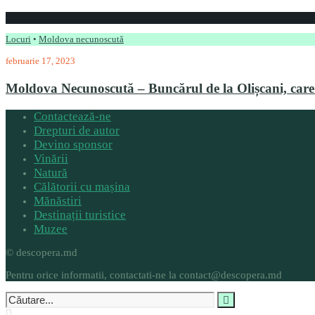
Locuri
•
Moldova necunoscută
februarie 17, 2023
Moldova Necunoscută – Buncărul de la Olișcani, care
Contactează-ne
Drepturi de autor
Devino sponsor
Vinării
Natură
Călătorii cu mașina
Mănăstiri
Destinații turistice
Muzee
© descopera.md
Pentru orice informatii, contactati-ne la contact@descopera.md