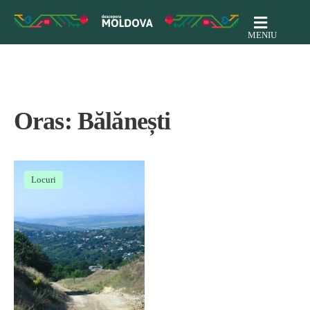
MENIU
Oras:
Bălănești
Locuri