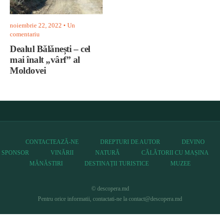
noiembrie 22, 2022
• Un
comentariu
Dealul Bălănești – cel
mai înalt „vârf” al
Moldovei
CONTACTEAZĂ-NE
DREPTURI DE AUTOR
DEVINO
SPONSOR
VINĂRII
NATURĂ
CĂLĂTORII CU MAȘINA
MĂNĂSTIRI
DESTINAȚII TURISTICE
MUZEE
© descopera.md
Pentru orice informatii, contactati-ne la contact@descopera.md