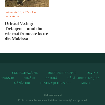
noiembrie 16, 2022
• Un
comentariu
Orheiul Vechi și
Trebujeni – unul din
cele mai frumoase locuri
din Moldova
CONTACTEAZĂ-NE
DREPTURI DE AUTOR
DEVINO
SPONSOR
VINĂRII
NATURĂ
CĂLĂTORII CU MAȘINA
MĂNĂSTIRI
DESTINAȚII TURISTICE
MUZEE
© descopera.md
Pentru orice informatii, contactati-ne la contact@descopera.md