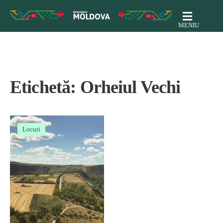
MENIU
Etichetă:
Orheiul Vechi
Locuri