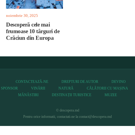
noiembrie 30, 2025
Descoperă cele mai
frumoase 10 târguri de
Crăciun din Europa
CONTACTEAZĂ-NE
DREPTURI DE AUTOR
DEVINO
SPONSOR
VINĂRII
NATURĂ
CĂLĂTORII CU MAȘINA
MĂNĂSTIRI
DESTINAȚII TURISTICE
MUZEE
© descopera.md
Pentru orice informatii, contactati-ne la contact@descopera.md