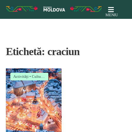
MENIU
Etichetă:
craciun
Activități
•
Cultură
•
Evenimente
•
Informații utile
•
Turism extern