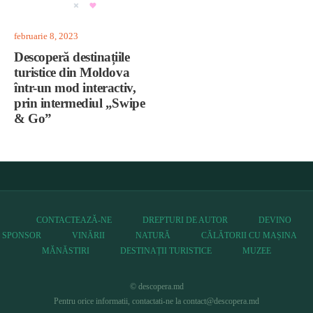
februarie 8, 2023
Descoperă destinațiile
turistice din Moldova
într-un mod interactiv,
prin intermediul „Swipe
& Go”
CONTACTEAZĂ-NE
DREPTURI DE AUTOR
DEVINO
SPONSOR
VINĂRII
NATURĂ
CĂLĂTORII CU MAȘINA
MĂNĂSTIRI
DESTINAȚII TURISTICE
MUZEE
© descopera.md
Pentru orice informatii, contactati-ne la contact@descopera.md